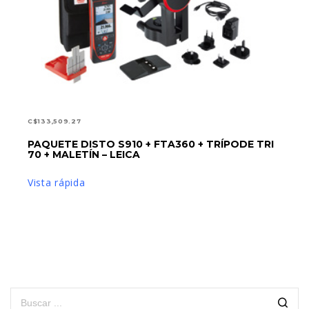
C$
133,509.27
PAQUETE DISTO S910 + FTA360 + TRÍPODE TRI
AÑADIR AL CARRITO
70 + MALETÍN – LEICA
Vista rápida