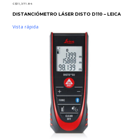
C$
11,371.84
DISTANCIÓMETRO LÁSER DISTO D110 – LEICA
AÑADIR AL CARRITO
Vista rápida