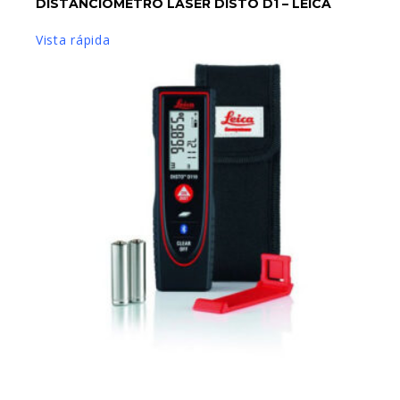
DISTANCIÓMETRO LÁSER DISTO D1 – LEICA
AÑADIR AL CARRITO
Vista rápida