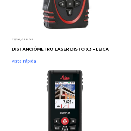
C$
20,026.39
DISTANCIÓMETRO LÁSER DISTO X3 – LEICA
AÑADIR AL CARRITO
Vista rápida