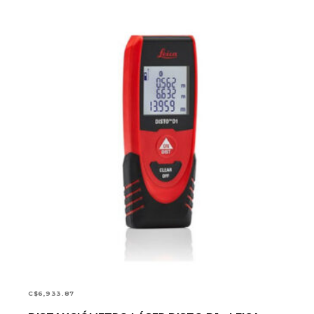
C$
6,933.87