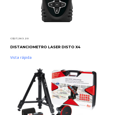
C$
27,563.20
DISTANCIOMETRO LASER DISTO X4
AÑADIR AL CARRITO
Vista rápida