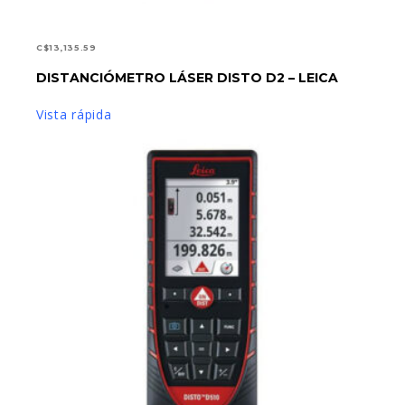
C$
13,135.59
DISTANCIÓMETRO LÁSER DISTO D2 – LEICA
AÑADIR AL CARRITO
Vista rápida