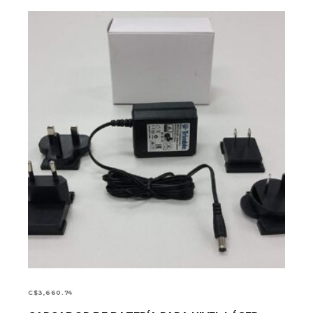
C$
3,660.74