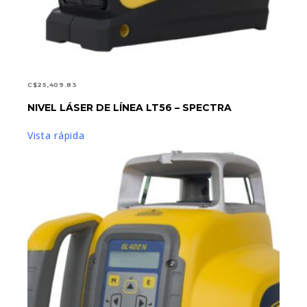
C$
25,409.83
LEER MÁS
NIVEL LÁSER DE LÍNEA LT56 – SPECTRA
Vista rápida