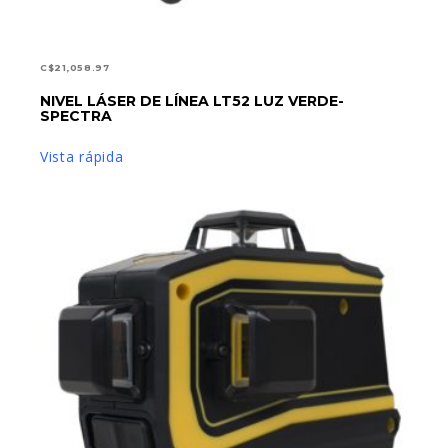
C$
21,058.97
LEER MÁS
NIVEL LÁSER DE LÍNEA LT52 LUZ VERDE-
SPECTRA
Vista rápida