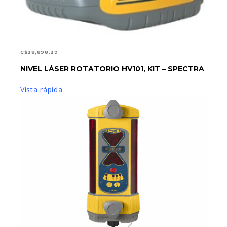
C$
28,898.29
NIVEL LÁSER ROTATORIO HV101, KIT – SPECTRA
AÑADIR AL CARRITO
Vista rápida