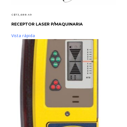
C$
73,688.49
RECEPTOR LASER P/MAQUINARIA
AÑADIR AL CARRITO
Vista rápida