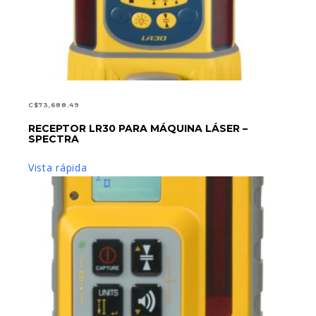
C$
73,688.49
RECEPTOR LR30 PARA MÁQUINA LÁSER –
AÑADIR AL CARRITO
SPECTRA
Vista rápida