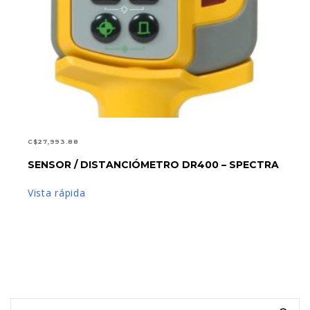
C$
27,993.88
SENSOR / DISTANCIÓMETRO DR400 – SPECTRA
AÑADIR AL CARRITO
Vista rápida