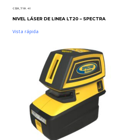
C$
8,718.41
LEER MÁS
NIVEL LÁSER DE LINEA LT20 – SPECTRA
Vista rápida