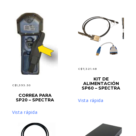
C$
7,321.48
KIT DE
AÑADIR AL CARRITO
ALIMENTACIÓN
C$
1,593.50
SP60 – SPECTRA
CORREA PARA
AÑADIR AL CARRITO
SP20 – SPECTRA
Vista rápida
Vista rápida