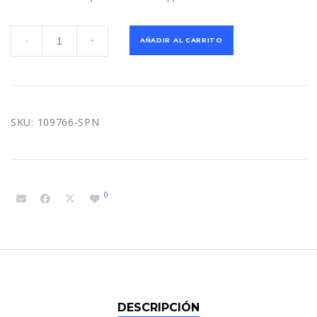
Antena
AÑADIR AL CARRITO
-
+
Externa
para
MobileMapper
50
-
SKU:
109766-SPN
Spectra
cantidad
0
DESCRIPCIÓN