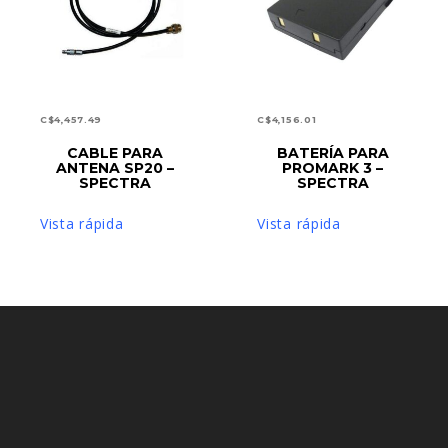
C$
4,457.49
C$
4,156.01
CABLE PARA
BATERÍA PARA
AÑADIR AL CARRITO
AÑADIR AL CARRITO
ANTENA SP20 –
PROMARK 3 –
SPECTRA
SPECTRA
Vista rápida
Vista rápida