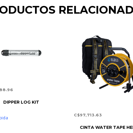
ODUCTOS RELACIONA
388.96
IR AL CARRITO
DIPPER LOG KIT
C$
97,713.63
pida
AÑADIR AL CARRITO
CINTA WATER TAPE HE