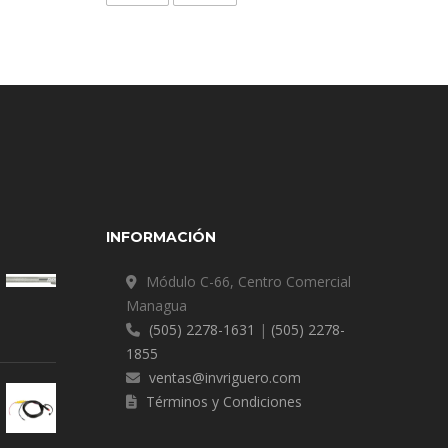
INFORMACIÓN
Módulo C-66, Centro Comercial
Managua
(505) 2278-1631
|
(505) 2278-
1855
ventas@invriguero.com
Términos y Condiciones