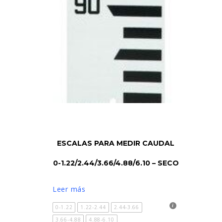
LEER MÁS
ESCALAS PARA MEDIR CAUDAL
0-1.22/2.44/3.66/4.88/6.10 – SECO
Leer más
0-1.22
1.22-2.44
2.44-3.66
3.66-4.88
4.88-6.10