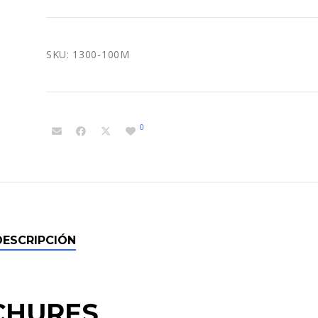
SKU:
1300-100M
0
DESCRIPCIÓN
CHURES