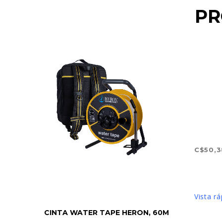
PR
C$
50,
AÑAD
Vista rá
LEER MÁS
CINTA WATER TAPE HERON, 60M