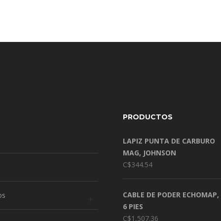
PRODUCTOS
LAPIZ PUNTA DE CARBURO
MAG, JOHNSON
C$
344.54
CABLE DE PODER ECHOMAP,
os
6 PIES
C$
1,507.36