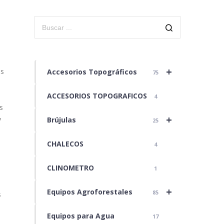
+
as
Accesorios Topográficos
75
ACCESORIOS TOPOGRAFICOS
4
s
+
y
Brújulas
25
CHALECOS
4
l
CLINOMETRO
1
+
Equipos Agroforestales
85
s
Equipos para Agua
17