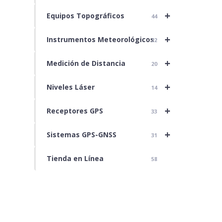
+
Equipos Topográficos
44
+
Instrumentos Meteorológicos
22
+
Medición de Distancia
20
+
Niveles Láser
14
+
Receptores GPS
33
+
Sistemas GPS-GNSS
31
Tienda en Línea
58