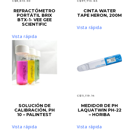
C$
8,613.50
C$
97,713.63
REFRACTÓMETRO
CINTA WATER
AÑADIR AL CARRITO
AÑADIR AL CARRITO
PORTÁTIL BRIX
TAPE HERON, 200M
BTX-1- VEE GEE
SCIENTIFIC
Vista rápida
Vista rápida
C$
11,119.14
LEER MÁS
SOLUCIÓN DE
MEDIDOR DE PH
AÑADIR AL CARRITO
CALIBRACIÓN, PH
LAQUATWIN PH-22
10 – PALINTEST
– HORIBA
Vista rápida
Vista rápida