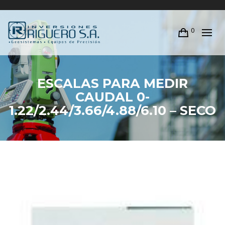
0
ESCALAS PARA MEDIR
CAUDAL 0-
1.22/2.44/3.66/4.88/6.10 – SECO