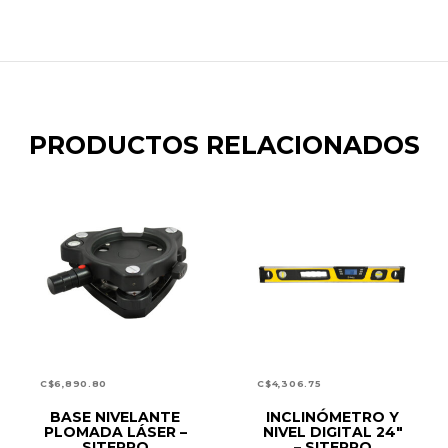
PRODUCTOS RELACIONADOS
C$
6,890.80
C$
4,306.75
LEER MÁS
BASE NIVELANTE
INCLINÓMETRO Y
AÑADIR AL CARRITO
PLOMADA LÁSER –
NIVEL DIGITAL 24″
SITEPRO
– SITEPRO