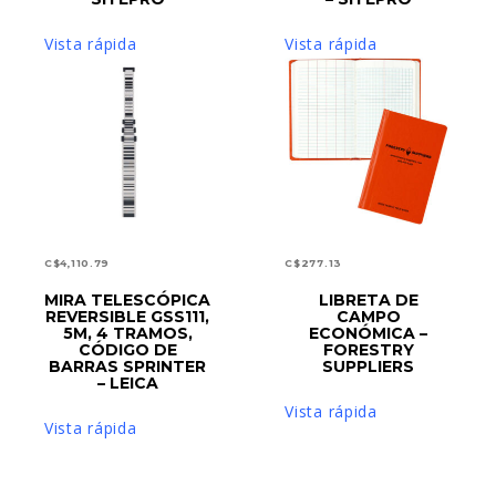
Vista rápida
Vista rápida
C$
4,110.79
C$
277.13
MIRA TELESCÓPICA
LIBRETA DE
AÑADIR AL CARRITO
AÑADIR AL CARRITO
REVERSIBLE GSS111,
CAMPO
5M, 4 TRAMOS,
ECONÓMICA –
CÓDIGO DE
FORESTRY
BARRAS SPRINTER
SUPPLIERS
– LEICA
Vista rápida
Vista rápida