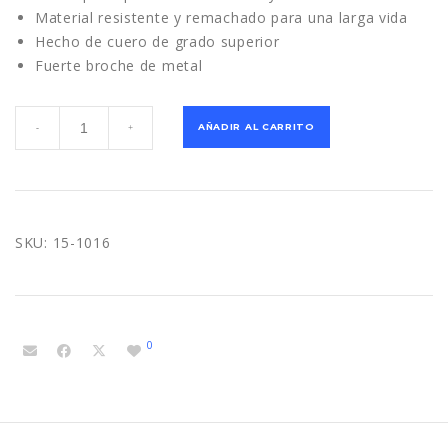
Material resistente y remachado para una larga vida
Hecho de cuero de grado superior
Fuerte broche de metal
Estuche
AÑADIR AL CARRITO
-
+
para
Plomadas
-
SitePro
cantidad
SKU:
15-1016
0