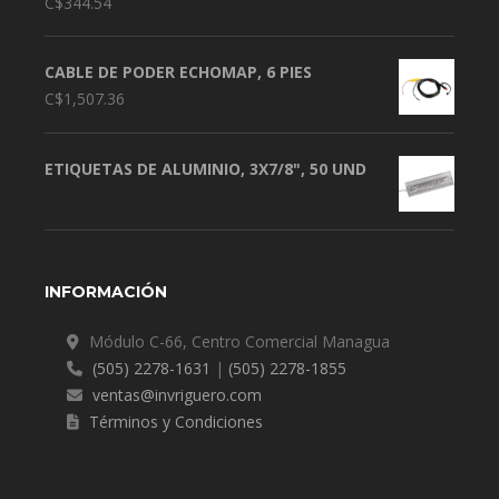
C$
344.54
CABLE DE PODER ECHOMAP, 6 PIES
C$
1,507.36
ETIQUETAS DE ALUMINIO, 3X7/8", 50 UND
INFORMACIÓN
Módulo C-66, Centro Comercial Managua
(505) 2278-1631
|
(505) 2278-1855
ventas@invriguero.com
Términos y Condiciones