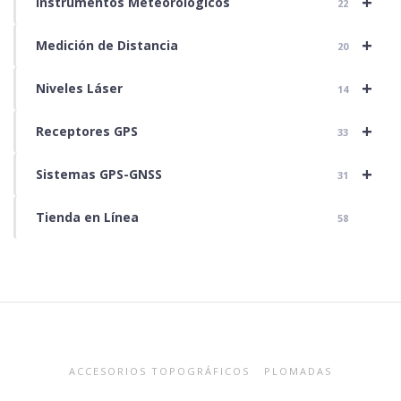
+
Instrumentos Meteorológicos
22
+
Medición de Distancia
20
+
Niveles Láser
14
+
Receptores GPS
33
+
Sistemas GPS-GNSS
31
Tienda en Línea
58
ACCESORIOS TOPOGRÁFICOS
PLOMADAS