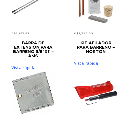
C$
3,617.67
C$
2,799.39
BARRA DE
KIT AFILADOR
AÑADIR AL CARRITO
AÑADIR AL CARRITO
EXTENSIÓN PARA
PARA BARRENO –
BARRENO 5/8″X1′ –
NORTON
AMS
Vista rápida
Vista rápida