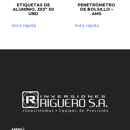
LEER MÁS
ETIQUETAS DE
LEER MÁS
PENETRÓMETRO
ALUMINIO, 3X5″ 50
DE BOLSILLO –
UND
AMS
Vista rápida
Vista rápida
MENÚ