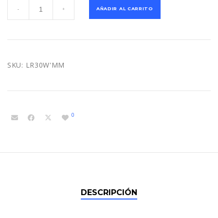
RECEPTOR
AÑADIR AL CARRITO
-
+
LASER
P/MAQUINARIA
cantidad
SKU:
LR30W'MM
0
DESCRIPCIÓN