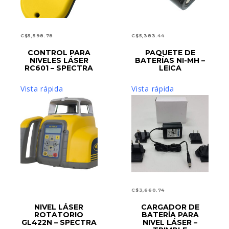
C$
5,598.78
C$
5,383.44
CONTROL PARA
PAQUETE DE
AÑADIR AL CARRITO
AÑADIR AL CARRITO
NIVELES LÁSER
BATERÍAS NI-MH –
RC601 – SPECTRA
LEICA
Vista rápida
Vista rápida
C$
3,660.74
LEER MÁS
NIVEL LÁSER
CARGADOR DE
AÑADIR AL CARRITO
ROTATORIO
BATERÍA PARA
GL422N – SPECTRA
NIVEL LÁSER –