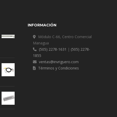
INFORMACIÓN
Módulo C-66, Centro Comercial
Managua
(505) 2278-1631
|
(505) 2278-
1855
ventas@invriguero.com
Términos y Condiciones