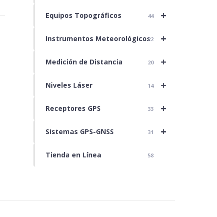
+
Equipos Topográficos
44
+
Instrumentos Meteorológicos
22
+
Medición de Distancia
20
+
Niveles Láser
14
+
Receptores GPS
33
+
Sistemas GPS-GNSS
31
Tienda en Línea
58