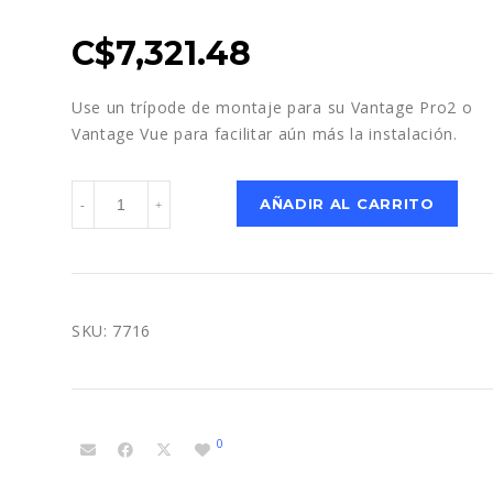
C$
7,321.48
Use un trípode de montaje para su Vantage Pro2 o
Vantage Vue para facilitar aún más la instalación.
Trípode
AÑADIR AL CARRITO
-
+
para
estación
Climática
-
Davis
SKU:
7716
cantidad
0