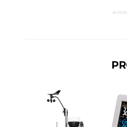
ACCESO
PR