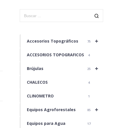
+
Accesorios Topográficos
75
ACCESORIOS TOPOGRAFICOS
4
+
Brújulas
25
CHALECOS
4
CLINOMETRO
1
+
Equipos Agroforestales
85
Equipos para Agua
17